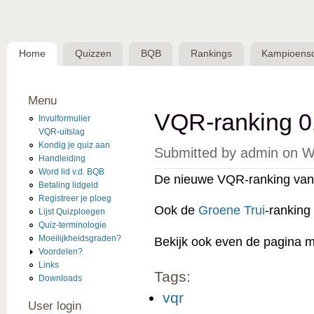
Skip 
BQB -
Belgische
Home
Quizzen
BQB
Rankings
Kampioens
QuizBond
vzw
Menu
VQR-ranking 0
Invulformulier
VQR-uitslag
Kondig je quiz aan
Submitted by
admin
on
W
Handleiding
Word lid v.d. BQB
De nieuwe VQR-ranking van 
Betaling lidgeld
Registreer je ploeg
Ook de
Groene Trui
-ranking
Lijst Quizploegen
Quiz-terminologie
Moeilijkheidsgraden?
Bekijk ook even de pagina 
Voordelen?
Links
Tags:
Downloads
vqr
User login