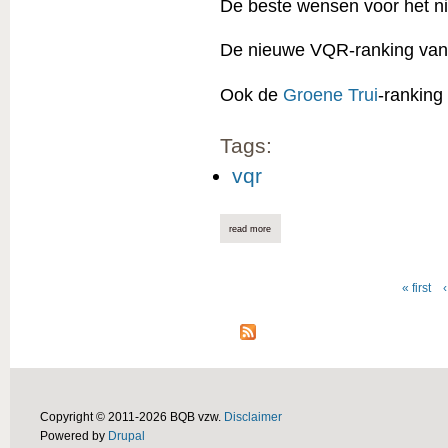
De beste wensen voor het ni
De nieuwe VQR-ranking van 
Ook de
Groene Trui
-ranking
Tags:
vqr
read more
about vqr-ranking 01/01/2025 online
« first
‹
Pages
Copyright © 2011-2026 BQB vzw.
Disclaimer
Powered by
Drupal