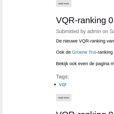
read more
about vqr-ranking 01/04/2025 online
VQR-ranking 0
Submitted by
admin
on
S
De nieuwe VQR-ranking van 
Ook de
Groene Trui
-ranking
Bekijk ook even de pagina 
Tags:
vqr
read more
about vqr-ranking 01/03/2025 online