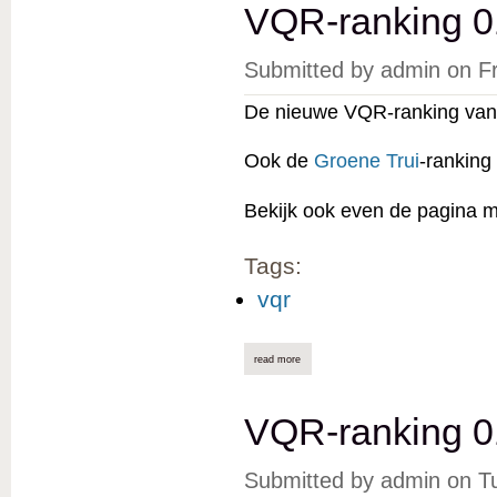
VQR-ranking 0
Submitted by
admin
on
F
De nieuwe VQR-ranking van 
Ook de
Groene Trui
-ranking
Bekijk ook even de pagina 
Tags:
vqr
read more
about vqr-ranking 01/08/2025 online
VQR-ranking 0
Submitted by
admin
on
T