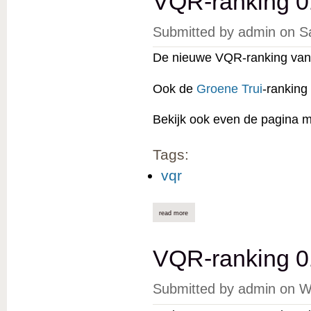
VQR-ranking 0
Submitted by
admin
on
S
De nieuwe VQR-ranking van 
Ook de
Groene Trui
-ranking
Bekijk ook even de pagina 
Tags:
vqr
read more
about vqr-ranking 01/02/2025 online
VQR-ranking 0
Submitted by
admin
on
W