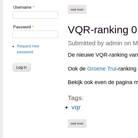
Username
*
read more
about vqr-ranking 01/10/2025 online
VQR-ranking 0
Password
*
Submitted by
admin
on
M
Request new
password
De nieuwe VQR-ranking van 
Ook de
Groene Trui
-ranking
Bekijk ook even de pagina 
Tags:
vqr
read more
about vqr-ranking 01/09/2025 online