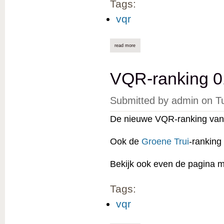
Tags:
vqr
read more
about vqr-ranking 01/05/2025 online
VQR-ranking 0
Submitted by
admin
on
T
De nieuwe VQR-ranking van 
Ook de
Groene Trui
-ranking
Bekijk ook even de pagina 
Tags:
vqr