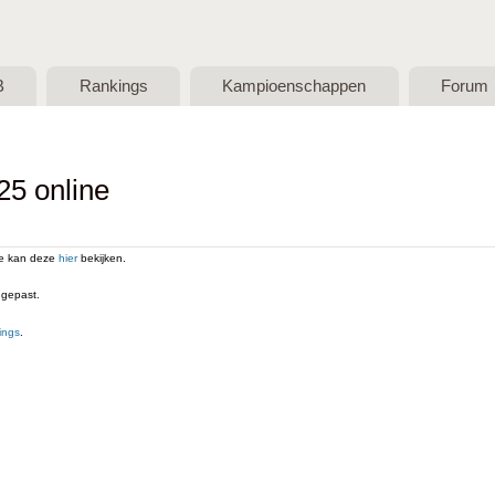
Skip to main content
B
Rankings
Kampioenschappen
Forum
25 online
Je kan deze
hier
bekijken.
ngepast.
ings
.