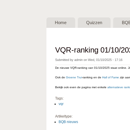
BQB -
Belgische
Home
Quizzen
BQ
QuizBond
vzw
VQR-ranking 01/10/20
Submitted by
admin
on
Wed, 01/10/2025 - 17:16
De nieuwe VQR-ranking van 01/10/2025 staat online. 
Ook de
Groene Trui
-ranking en de
Hall of Fame
zijn aa
Bekijk ook even de pagina met enkele
alternatieve rank
Tags:
vqr
Artikeltype:
BQB nieuws