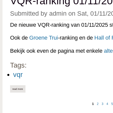
VQR-ranking 01/11/20
Submitted by
admin
on
Sat, 01/11/2
De nieuwe VQR-ranking van 01/11/2025 st
Ook de
Groene Trui
-ranking en de
Hall of
Bekijk ook even de pagina met enkele
alt
Tags:
vqr
read more
about vqr-ranking 01/11/2025 online
1
2
3
4
5
Pages