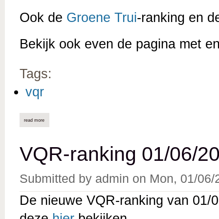
Ook de
Groene Trui
-ranking en 
Bekijk ook even de pagina met e
Tags:
vqr
read more
about vqr-ranking 01/07/2026 online
VQR-ranking 01/06/20
Submitted by
admin
on
Mon, 01/06/
De nieuwe VQR-ranking van 01/06
deze
hier
bekijken.