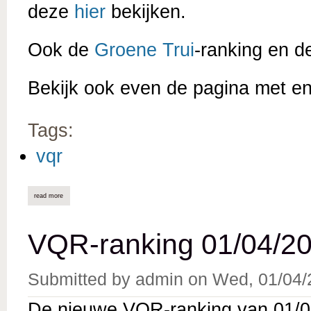
deze
hier
bekijken.
Ook de
Groene Trui
-ranking en 
Bekijk ook even de pagina met e
Tags:
vqr
read more
about vqr-ranking 01/05/2026 online
VQR-ranking 01/04/20
Submitted by
admin
on
Wed, 01/04/
De nieuwe VQR-ranking van 01/04