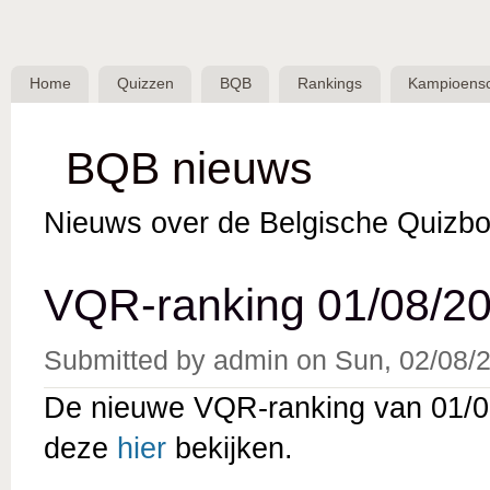
Skip 
BQB -
Belgische
Home
Quizzen
BQB
Rankings
Kampioens
QuizBond
vzw
BQB nieuws
Nieuws over de Belgische Quizbo
VQR-ranking 01/08/20
Submitted by
admin
on
Sun, 02/08/2
De nieuwe VQR-ranking van 01/08
deze
hier
bekijken.