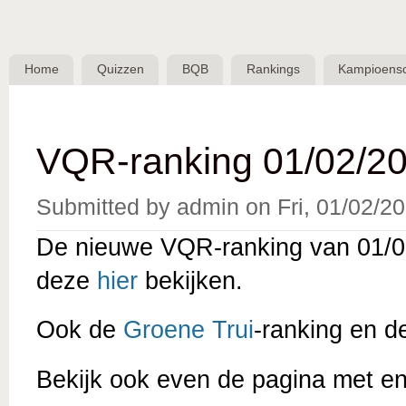
Skip 
BQB -
Belgische
Home
Quizzen
BQB
Rankings
Kampioens
QuizBond
vzw
VQR-ranking 01/02/20
Submitted by
admin
on
Fri, 01/02/2
De nieuwe VQR-ranking van 01/02
deze
hier
bekijken.
Ook de
Groene Trui
-ranking en 
Bekijk ook even de pagina met e