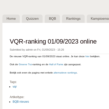
Skip 
BQB -
Belgische
Home
Quizzen
BQB
Rankings
Kampioens
QuizBond
vzw
VQR-ranking 01/09/2023 online
Submitted by
admin
on
Fri, 01/09/2023 - 15:26
De nieuwe VQR-ranking van 01/09/2023 staat online. Je kan deze
hier
bekijken.
Ook de
Groene Trui
-ranking en de
Hall of Fame
zijn aangepast.
Bekijk ook even de pagina met enkele
alternatieve rankings
.
Tags:
vqr
Artikeltype:
BQB nieuws