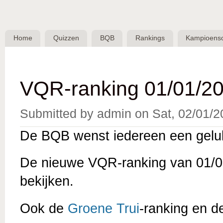
Skip 
BQB -
Belgische
Home
Quizzen
BQB
Rankings
Kampioens
QuizBond
vzw
VQR-ranking 01/01/20
Submitted by
admin
on
Sat, 02/01/2
De BQB wenst iedereen een gelu
De nieuwe VQR-ranking van 01/01
bekijken.
Ook de
Groene Trui
-ranking en 